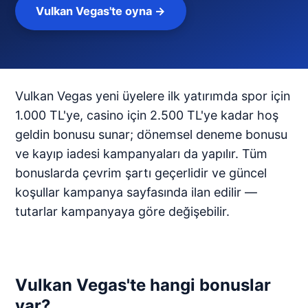
Vulkan Vegas'te oyna →
Vulkan Vegas yeni üyelere ilk yatırımda spor için
1.000 TL'ye, casino için 2.500 TL'ye kadar hoş
geldin bonusu sunar; dönemsel deneme bonusu
ve kayıp iadesi kampanyaları da yapılır. Tüm
bonuslarda çevrim şartı geçerlidir ve güncel
koşullar kampanya sayfasında ilan edilir —
tutarlar kampanyaya göre değişebilir.
Vulkan Vegas'te hangi bonuslar
var?