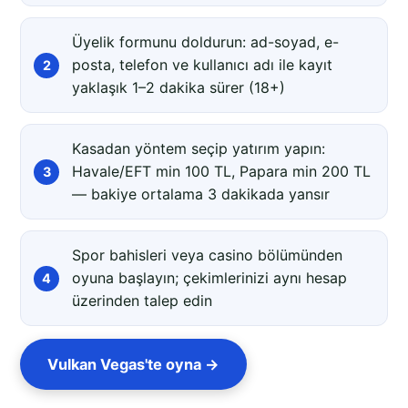
Üyelik formunu doldurun: ad-soyad, e-
posta, telefon ve kullanıcı adı ile kayıt
yaklaşık 1–2 dakika sürer (18+)
Kasadan yöntem seçip yatırım yapın:
Havale/EFT min 100 TL, Papara min 200 TL
— bakiye ortalama 3 dakikada yansır
Spor bahisleri veya casino bölümünden
oyuna başlayın; çekimlerinizi aynı hesap
üzerinden talep edin
Vulkan Vegas'te oyna →