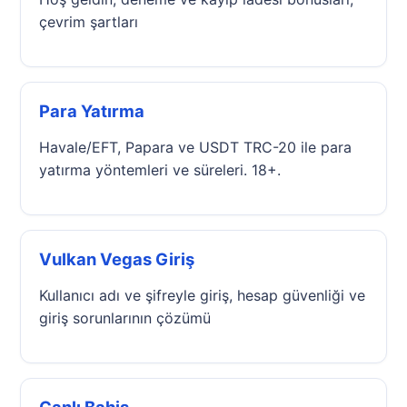
çevrim şartları
Para Yatırma
Havale/EFT, Papara ve USDT TRC-20 ile para
yatırma yöntemleri ve süreleri. 18+.
Vulkan Vegas Giriş
Kullanıcı adı ve şifreyle giriş, hesap güvenliği ve
giriş sorunlarının çözümü
Canlı Bahis