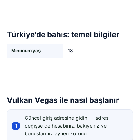
Türkiye'de bahis: temel bilgiler
Minimum yaş
18
Vulkan Vegas ile nasıl başlanır
Güncel giriş adresine gidin — adres
değişse de hesabınız, bakiyeniz ve
bonuslarınız aynen korunur