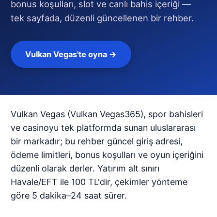
bonus koşulları, slot ve canlı bahis içeriği —
tek sayfada, düzenli güncellenen bir rehber.
Vulkan Vegas'te oyna →
Vulkan Vegas (Vulkan Vegas365), spor bahisleri
ve casinoyu tek platformda sunan uluslararası
bir markadır; bu rehber güncel giriş adresi,
ödeme limitleri, bonus koşulları ve oyun içeriğini
düzenli olarak derler. Yatırım alt sınırı
Havale/EFT ile 100 TL'dir, çekimler yönteme
göre 5 dakika–24 saat sürer.