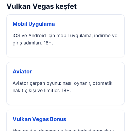
Vulkan Vegas keşfet
Mobil Uygulama
iOS ve Android için mobil uygulama; indirme ve
giriş adımları. 18+.
Aviator
Aviator çarpan oyunu: nasıl oynanır, otomatik
nakit çıkışı ve limitler. 18+.
Vulkan Vegas Bonus
Hoş geldin, deneme ve kayıp iadesi bonusları;